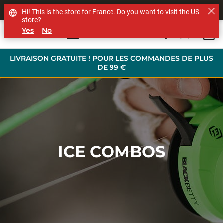
SHOP OTHER BRANDS
Hi! This is the store for France. Do you want to visit the US
store?
Yes
No
0
Skip to main content
LIVRAISON GRATUITE ! POUR LES COMMANDES DE PLUS
DE 99 €
ICE COMBOS