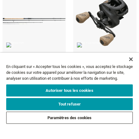
LS-6K FEEDER
CONCEPT A2
En cliquant sur « Accepter tous les cookies », vous acceptez le stockage
271,95 €
Selected Sizes & Colors -50%
A partir de
de cookies sur votre appareil pour améliorer la navigation sur le site,
67,48 €
134,95 €
A partir de
analyser son utilisation et contribuer à nos efforts de marketing.
Autoriser tous les cookies
NEWSLETTER
Tout refuser
Paramètres des cookies
Email*
ABONNEZ-VOUS