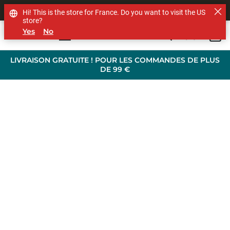
SHOP OTHER BRANDS
Hi! This is the store for France. Do you want to visit the US
store?
Yes
No
0
Skip to main content
LIVRAISON GRATUITE ! POUR LES COMMANDES DE PLUS
DE 99 €