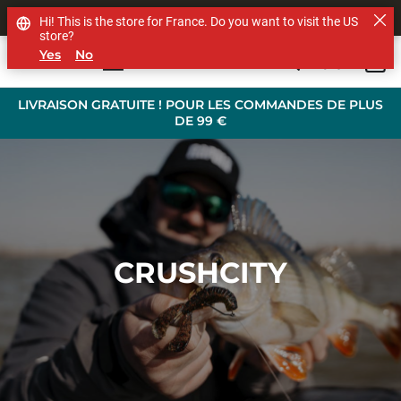
SHOP OTHER BRANDS
Hi! This is the store for France. Do you want to visit the US
store?
Yes
No
0
Skip to main content
LIVRAISON GRATUITE ! POUR LES COMMANDES DE PLUS
DE 99 €
CRUSHCITY