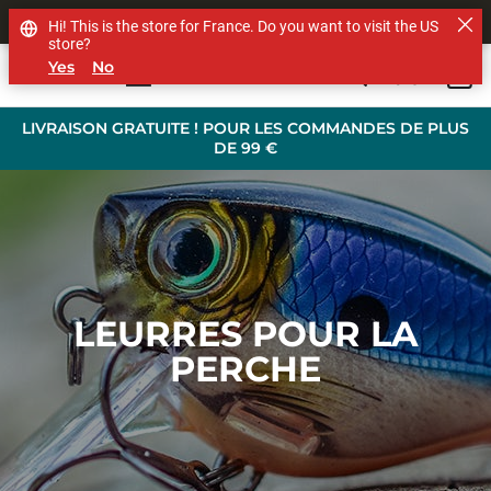
SHOP OTHER BRANDS
Hi! This is the store for France. Do you want to visit the US
store?
Yes
No
0
Skip to main content
LIVRAISON GRATUITE ! POUR LES COMMANDES DE PLUS
DE 99 €
LEURRES POUR LA
PERCHE