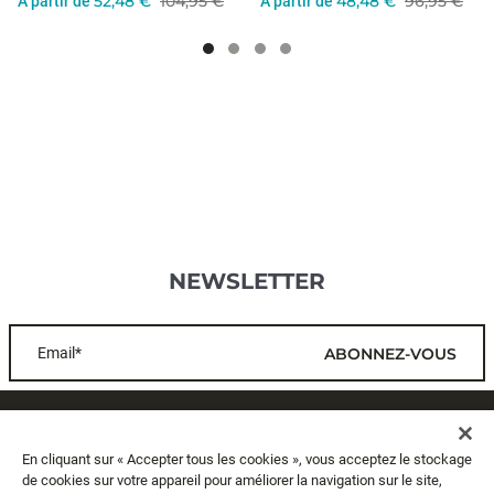
52,48 €
104,95 €
48,48 €
96,95 €
A partir de
A partir de
NEWSLETTER
Email*
ABONNEZ-VOUS
SERVICE CLIENTS
En cliquant sur « Accepter tous les cookies », vous acceptez le stockage
de cookies sur votre appareil pour améliorer la navigation sur le site,
A PROPOS