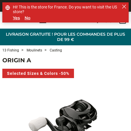
SHOP OTHER BRANDS
Hi! This is the store for France. Do you want to visit the US
store?
Yes
No
0
Skip to main content
LIVRAISON GRATUITE ! POUR LES COMMANDES DE PLUS
DE 99 €
13 Fishing
Moulinets
Casting
ORIGIN A
Selected Sizes & Colors -50%