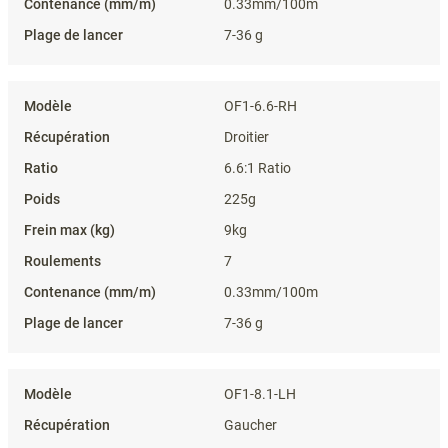
0.33mm/100m
7-36 g
OF1-6.6-RH
Droitier
6.6:1 Ratio
225g
9kg
7
0.33mm/100m
7-36 g
OF1-8.1-LH
Gaucher