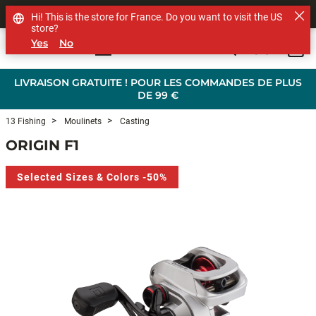
SHOP OTHER BRANDS
Hi! This is the store for France. Do you want to visit the US
store?
Yes
No
0
Skip to main content
LIVRAISON GRATUITE ! POUR LES COMMANDES DE PLUS
DE 99 €
13 Fishing
Moulinets
Casting
ORIGIN F1
Selected Sizes & Colors -50%