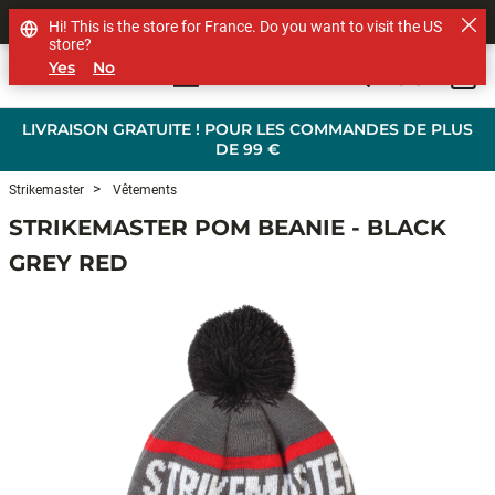
SHOP OTHER BRANDS
Hi! This is the store for France. Do you want to visit the US
store?
Yes
No
0
Skip to main content
LIVRAISON GRATUITE ! POUR LES COMMANDES DE PLUS
DE 99 €
Strikemaster
Vêtements
STRIKEMASTER POM BEANIE - BLACK
GREY RED