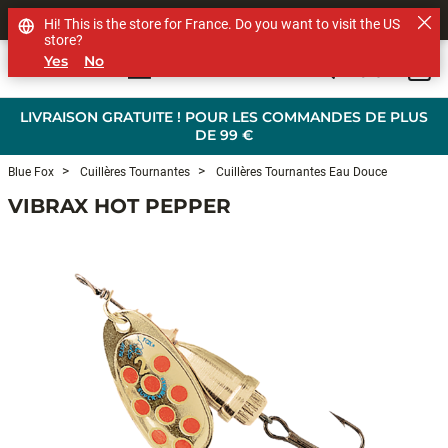
SHOP OTHER BRANDS
Hi! This is the store for France. Do you want to visit the US
store?
Yes
No
0
Skip to main content
LIVRAISON GRATUITE ! POUR LES COMMANDES DE PLUS
DE 99 €
Blue Fox
Cuillères Tournantes
Cuillères Tournantes Eau Douce
VIBRAX HOT PEPPER