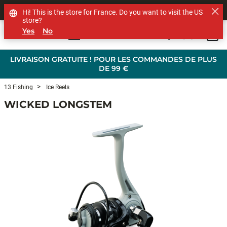
SHOP OTHER BRANDS
Hi! This is the store for France. Do you want to visit the US
store?
Yes
No
0
Skip to main content
LIVRAISON GRATUITE ! POUR LES COMMANDES DE PLUS
DE 99 €
13 Fishing
Ice Reels
WICKED LONGSTEM