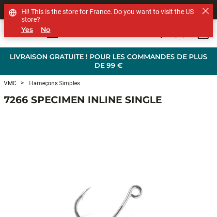
SHOP OTHER BRANDS
Hi! This is the store for France. Do you want to visit the US
store?
Yes
No
0
Skip to main content
LIVRAISON GRATUITE ! POUR LES COMMANDES DE PLUS
DE 99 €
VMC
Hameçons Simples
7266 SPECIMEN INLINE SINGLE