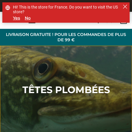
SHOP OTHER BRANDS
Hi! This is the store for France. Do you want to visit the US
store?
Yes
No
0
Skip to main content
LIVRAISON GRATUITE ! POUR LES COMMANDES DE PLUS
DE 99 €
TÊTES PLOMBÉES