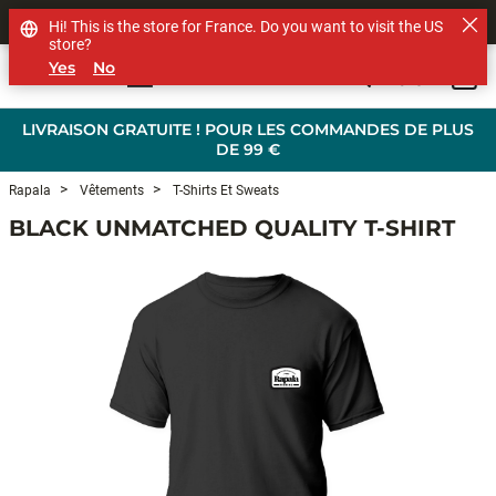
SHOP OTHER BRANDS
Hi! This is the store for France. Do you want to visit the US
store?
Yes
No
0
Skip to main content
LIVRAISON GRATUITE ! POUR LES COMMANDES DE PLUS
DE 99 €
Rapala
Vêtements
T-Shirts Et Sweats
BLACK UNMATCHED QUALITY T-SHIRT