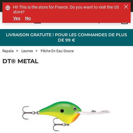
SHOP OTHER BRANDS
Hi! This is the store for France. Do you want to visit the US
store?
Yes
No
0
Skip to main content
LIVRAISON GRATUITE ! POUR LES COMMANDES DE PLUS
DE 99 €
Rapala
Leurres
Pêche En Eau Douce
DT® METAL