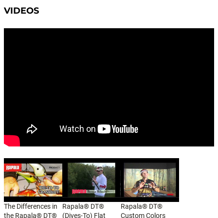
VIDEOS
The Differences in
Rapala® DT®
Rapala® DT®
the Rapala® DT®
(Dives-To) Flat
Custom Colors