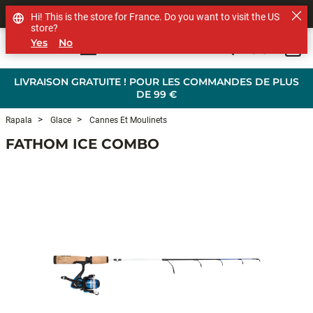
SHOP OTHER BRANDS
Hi! This is the store for France. Do you want to visit the US
store?
Yes
No
0
Skip to main content
LIVRAISON GRATUITE ! POUR LES COMMANDES DE PLUS
DE 99 €
Rapala
Glace
Cannes Et Moulinets
FATHOM ICE COMBO