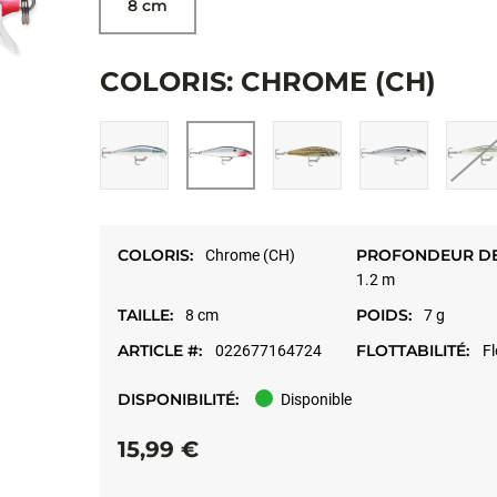
8 cm
COLORIS: CHROME (CH)
COLORIS:
PROFONDEUR DE
Chrome (CH)
1.2 m
TAILLE:
POIDS:
8 cm
7 g
ARTICLE #:
FLOTTABILITÉ:
022677164724
Fl
DISPONIBILITÉ:
Disponible
15,99 €