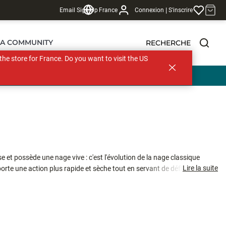
|
Email Sign Up
France
Connexion
S'inscrire
LA COMMUNITY
RECHERCHE
s the store for France. Do you want to visit the US
 €
 et possède une nage vive : c'est l'évolution de la nage classique
Lire la suite
orte une action plus rapide et sèche tout en servant de déflecteur face
 Réglé à la main et testé en bassin, vous avez la garantie que votre