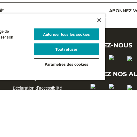
l*
ABONNEZ-V
age de
Autoriser tous les cookies
yser son
MENTIONS LÉGALES
SUIVEZ-NOUS
Tout refuser
Politique de confidentialité
Paramètres des cookies
Conditions générales d'utilisation
SUIVEZ NOS A
Conditions générales de vente
Déclaration d’accessibilité
rs
#yesrapala
Avis sur les cookies
©2026 Tous droits réservés