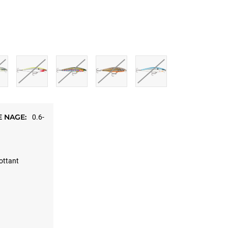
 NAGE:
0.6-
ottant