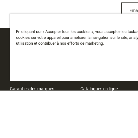
Emai
En cliquant sur « Accepter tous les cookies », vous acceptez le stock
cookies sur votre appareil pour améliorer la navigation sur le site, anal
utilisation et contribuer à nos efforts de marketing.
SERVICE CLIENTS
A PROPOS
Suivre ma commande
Qui sommes-nous
Livraison
Histoire
Retours et échanges
Instashop
Garanties des marques
Catalogues en ligne
Nous contacter
Relations avec les investisseu
Localisateur de magasin