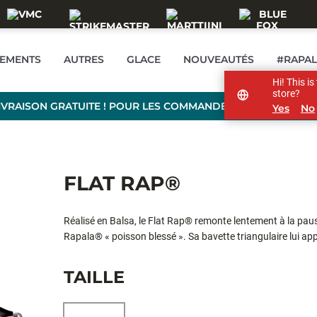
TEMENTS
AUTRES
GLACE
NOUVEAUTÉS
#RAPA
Hi! This i
store?
IVRAISON GRATUITE ! POUR LES COMMANDES DE PLUS DE 99
Yes
No
FLAT RAP®
Réalisé en Balsa, le Flat Rap® remonte lentement à la pause
Rapala® « poisson blessé ». Sa bavette triangulaire lui app
aux obstacles. Hameçons ultra piquants VMC® Black Nickel.
leurre aura la nage emblématique Rapala®.
TAILLE