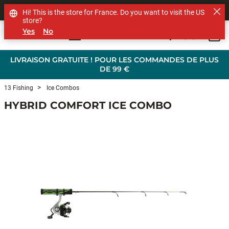
SHOP OTHER BRANDS
Hi! This is the store for France. Do you want to visit the US
store?
Yes
No
0
Skip to main content
LIVRAISON GRATUITE ! POUR LES COMMANDES DE PLUS
DE 99 €
13 Fishing
Ice Combos
HYBRID COMFORT ICE COMBO