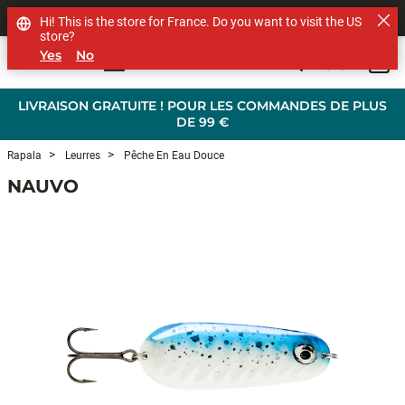
SHOP OTHER BRANDS
Hi! This is the store for France. Do you want to visit the US
store?
Yes
No
0
Skip to main content
LIVRAISON GRATUITE ! POUR LES COMMANDES DE PLUS
DE 99 €
Rapala
Leurres
Pêche En Eau Douce
NAUVO