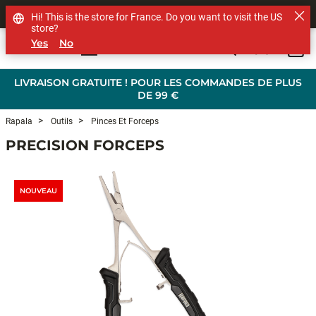
SHOP OTHER BRANDS
Hi! This is the store for France. Do you want to visit the US
store?
Yes
No
0
Skip to main content
LIVRAISON GRATUITE ! POUR LES COMMANDES DE PLUS
DE 99 €
Rapala
Outils
Pinces Et Forceps
PRECISION FORCEPS
NOUVEAU