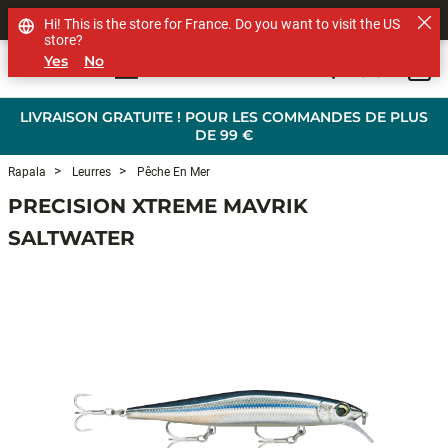
SHOP OTHER BRANDS
Hi! This is the store for France. Do you want to visit the US
store?
Yes
No
0
Skip to main content
LIVRAISON GRATUITE ! POUR LES COMMANDES DE PLUS
DE 99 €
Rapala
Leurres
Pêche En Mer
PRECISION XTREME MAVRIK
SALTWATER