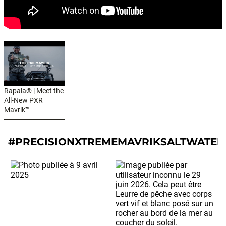
Rapala® | Meet the
All-New PXR
Mavrik™
#PRECISIONXTREMEMAVRIKSALTWATER