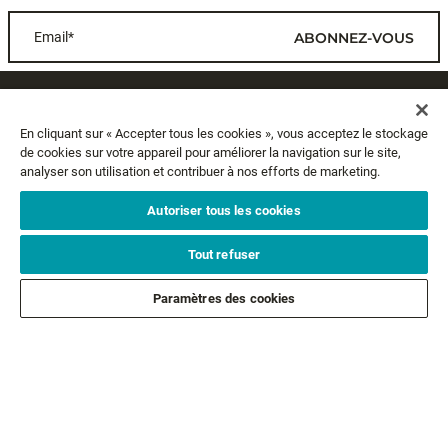
RAP-V PERCH BLADED JIG
RAP-V PERCH BLADED JIG
15,99 €
7 couleurs
En cliquant sur « Accepter tous les cookies », vous acceptez le stockage
14,99 €
A partir de
de cookies sur votre appareil pour améliorer la navigation sur le site,
analyser son utilisation et contribuer à nos efforts de marketing.
Autoriser tous les cookies
NEWSLETTER
Tout refuser
Paramètres des cookies
Email*
ABONNEZ-VOUS
SERVICE CLIENTS
A PROPOS