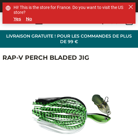
SHOP OTHER BRANDS
Hi! This is the store for France. Do you want to visit the US
store?
Yes
No
0
Skip to main content
LIVRAISON GRATUITE ! POUR LES COMMANDES DE PLUS
DE 99 €
RAP-V PERCH BLADED JIG