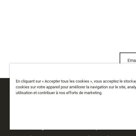
Emai
En cliquant sur « Accepter tous les cookies », vous acceptez le stock
cookies sur votre appareil pour améliorer la navigation sur le site, anal
utilisation et contribuer à nos efforts de marketing.
SERVICE CLIENTS
A PROPOS
Suivre ma commande
Qui sommes-nous
Livraison
Histoire
Retours et échanges
Instashop