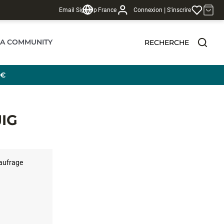
|
Email Sign Up
France
Connexion
S'inscrire
LA COMMUNITY
RECHERCHE
 €
IG
aufrage