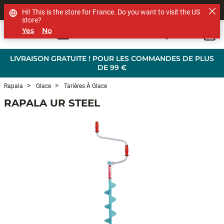
SHOP OTHER BRANDS
Hi! This is the store for France. Do you want to visit the US
store?
Yes
No
0
Skip to main content
LIVRAISON GRATUITE ! POUR LES COMMANDES DE PLUS
DE 99 €
Rapala
Glace
Tarières À Glace
RAPALA UR STEEL