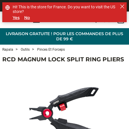
SHOP OTHER BRANDS
Hi! This is the store for France. Do you want to visit the US
store?
Yes
No
0
Skip to main content
LIVRAISON GRATUITE ! POUR LES COMMANDES DE PLUS
DE 99 €
Rapala
Outils
Pinces Et Forceps
RCD MAGNUM LOCK SPLIT RING PLIERS