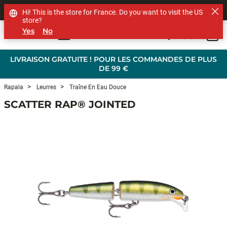
SHOP OTHER BRANDS
Hi! This is the store for France. Do you want to visit the US
store?
Yes
No
0
Skip to main content
LIVRAISON GRATUITE ! POUR LES COMMANDES DE PLUS
DE 99 €
Rapala
Leurres
Traîne En Eau Douce
SCATTER RAP® JOINTED