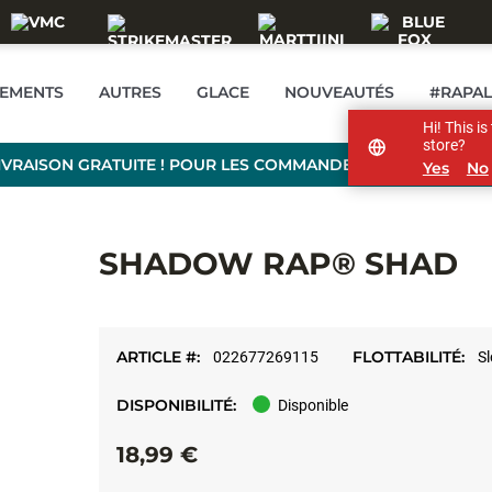
TEMENTS
AUTRES
GLACE
NOUVEAUTÉS
#RAPA
Hi! This i
store?
IVRAISON GRATUITE ! POUR LES COMMANDES DE PLUS DE 99
Yes
No
SHADOW RAP® SHAD
ARTICLE #:
FLOTTABILITÉ:
022677269115
S
DISPONIBILITÉ:
Disponible
18,99 €