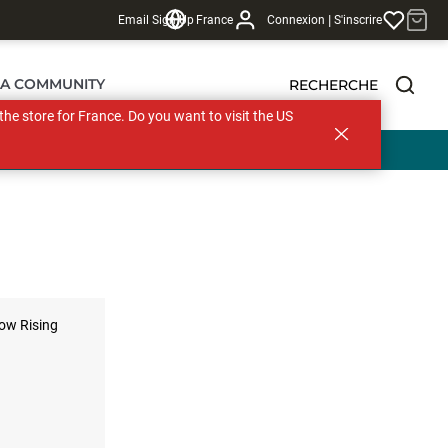
|
Email Sign Up
France
Connexion
S'inscrire
LA COMMUNITY
RECHERCHE
s the store for France. Do you want to visit the US
 €
low Rising