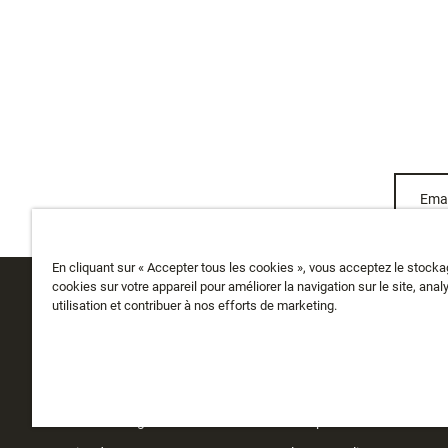
Emai
En cliquant sur « Accepter tous les cookies », vous acceptez le stock
cookies sur votre appareil pour améliorer la navigation sur le site, anal
utilisation et contribuer à nos efforts de marketing.
SERVICE CLIENTS
A PROPOS
Suivre ma commande
Qui sommes-nous
Livraison
Histoire
Retours et échanges
Instashop