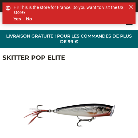
SHOP OTHER BRANDS
Hi! This is the store for France. Do you want to visit the US
store?
Yes
No
0
Skip to main content
LIVRAISON GRATUITE ! POUR LES COMMANDES DE PLUS
DE 99 €
SKITTER POP ELITE