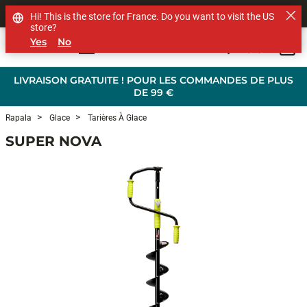
SHOP OTHER BRANDS
Hi! This is the store for France. Do you want to visit the US
store?
Yes
No
0
Skip to main content
LIVRAISON GRATUITE ! POUR LES COMMANDES DE PLUS
DE 99 €
Rapala
Glace
Tarières À Glace
SUPER NOVA