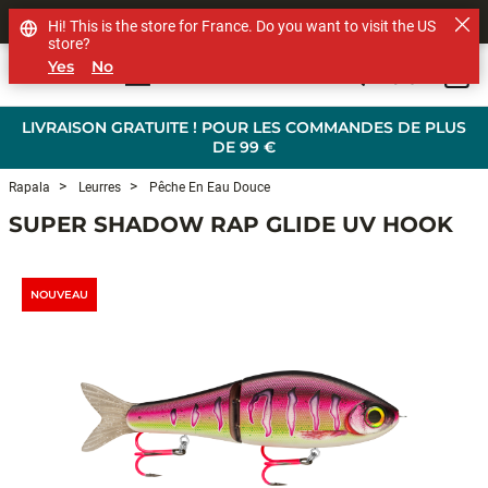
SHOP OTHER BRANDS
Hi! This is the store for France. Do you want to visit the US
store?
Yes
No
0
Skip to main content
LIVRAISON GRATUITE ! POUR LES COMMANDES DE PLUS
DE 99 €
Rapala
Leurres
Pêche En Eau Douce
SUPER SHADOW RAP GLIDE UV HOOK
NOUVEAU