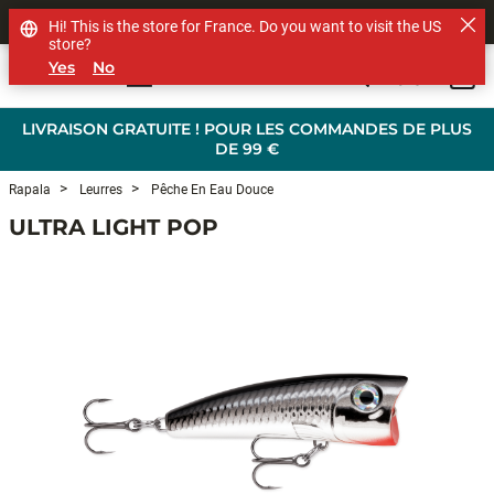
SHOP OTHER BRANDS
Hi! This is the store for France. Do you want to visit the US
store?
Yes
No
0
Skip to main content
LIVRAISON GRATUITE ! POUR LES COMMANDES DE PLUS
DE 99 €
Rapala
Leurres
Pêche En Eau Douce
ULTRA LIGHT POP