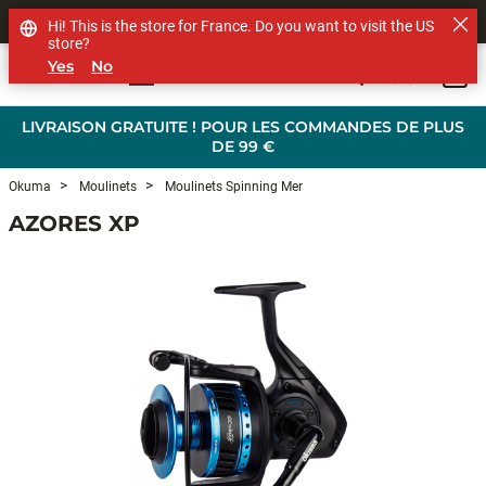
SHOP OTHER BRANDS
Hi! This is the store for France. Do you want to visit the US
store?
Yes
No
0
Skip to main content
LIVRAISON GRATUITE ! POUR LES COMMANDES DE PLUS
DE 99 €
Okuma
Moulinets
Moulinets Spinning Mer
AZORES XP