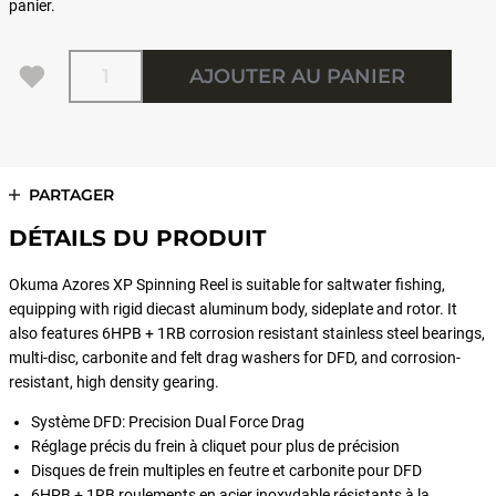
panier.
Quantité
AJOUTER AU PANIER
PARTAGER
DÉTAILS DU PRODUIT
Okuma Azores XP Spinning Reel is suitable for saltwater fishing,
equipping with rigid diecast aluminum body, sideplate and rotor. It
also features 6HPB + 1RB corrosion resistant stainless steel bearings,
multi-disc, carbonite and felt drag washers for DFD, and corrosion-
resistant, high density gearing.
Système DFD: Precision Dual Force Drag
Réglage précis du frein à cliquet pour plus de précision
Disques de frein multiples en feutre et carbonite pour DFD
6HPB + 1RB roulements en acier inoxydable résistants à la