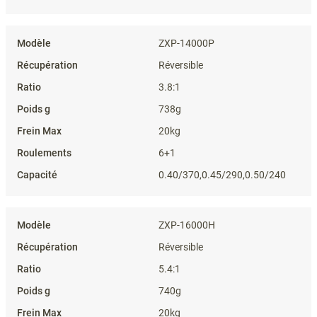
ZXP-14000P
Réversible
3.8:1
738g
20kg
6+1
0.40/370,0.45/290,0.50/240
ZXP-16000H
Réversible
5.4:1
740g
20kg