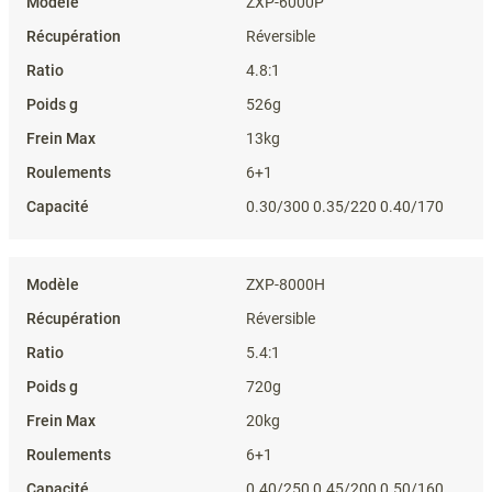
ZXP-6000P
Réversible
4.8:1
526g
13kg
6+1
0.30/300 0.35/220 0.40/170
ZXP-8000H
Réversible
5.4:1
720g
20kg
6+1
0.40/250 0.45/200 0.50/160