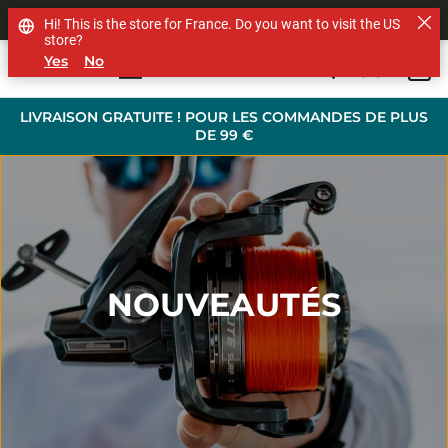
SHOP OTHER BRANDS
Hi! This is the store for France. Do you want to visit the US
store?
Yes
No
0
Skip to main content
LIVRAISON GRATUITE ! POUR LES COMMANDES DE PLUS
DE 99 €
NOUVEAUTÉS