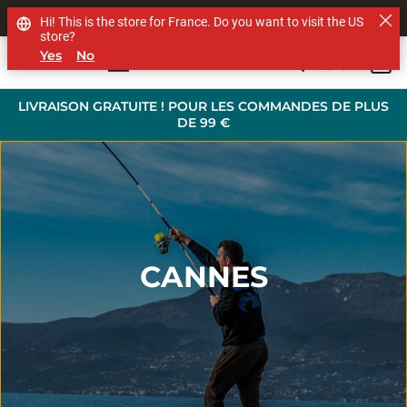
SHOP OTHER BRANDS
Hi! This is the store for France. Do you want to visit the US
store?
Yes
No
0
Skip to main content
LIVRAISON GRATUITE ! POUR LES COMMANDES DE PLUS
DE 99 €
CANNES