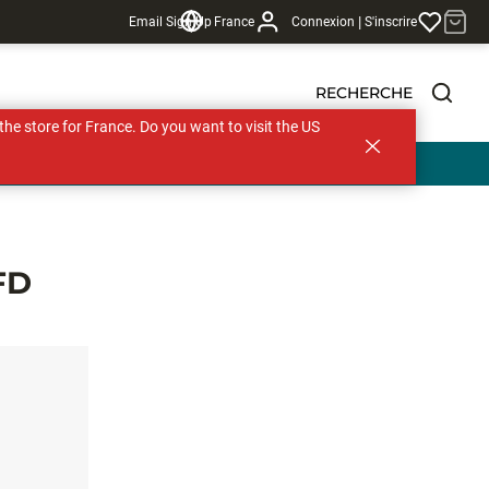
|
Email Sign Up
France
Connexion
S'inscrire
RECHERCHE
s the store for France. Do you want to visit the US
 €
FD