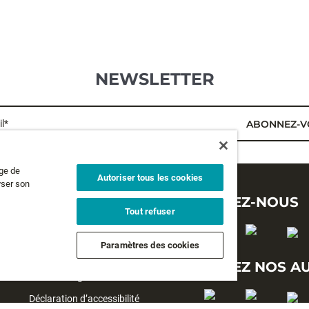
NEWSLETTER
l*
ABONNEZ-V
age de
Autoriser tous les cookies
yser son
MENTIONS LÉGALES
SUIVEZ-NOUS
Tout refuser
Politique de confidentialité
Paramètres des cookies
Conditions générales d'utilisation
SUIVEZ NOS A
Conditions générales de vente
Déclaration d’accessibilité