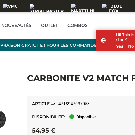
NOUVEAUTÉS
OUTLET
COMBOS
Hi! This i
store?
IVRAISON GRATUITE ! POUR LES COMMANDES DE PLUS DE 99
Yes
No
CARBONITE V2 MATCH 
ARTICLE #:
4718947037053
DISPONIBILITÉ:
Disponible
54,95 €