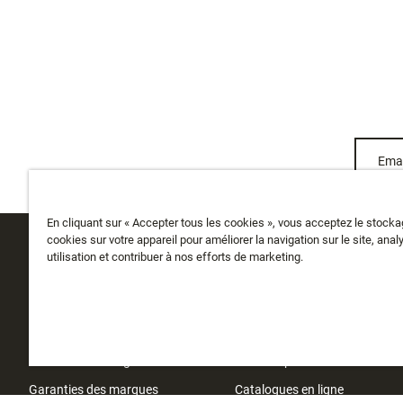
Emai
En cliquant sur « Accepter tous les cookies », vous acceptez le stock
cookies sur votre appareil pour améliorer la navigation sur le site, anal
utilisation et contribuer à nos efforts de marketing.
SERVICE CLIENTS
A PROPOS
Suivre ma commande
Qui sommes-nous
Livraison
Histoire
Retours et échanges
Instashop
Garanties des marques
Catalogues en ligne