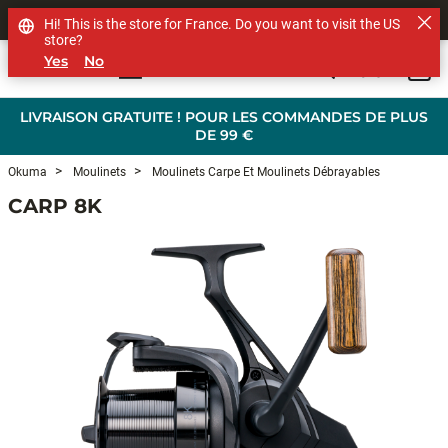
SHOP OTHER BRANDS
Hi! This is the store for France. Do you want to visit the US
store?
Yes
No
0
Skip to main content
LIVRAISON GRATUITE ! POUR LES COMMANDES DE PLUS
DE 99 €
Okuma
Moulinets
Moulinets Carpe Et Moulinets Débrayables
CARP 8K