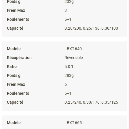
232g
3
5+1
0.20/200, 0.25/130, 0.30/100
LBXT-640
Réversible
5.0:1
283g
6
5+1
0.25/240, 0.30/170, 0.35/125
LBXT-665