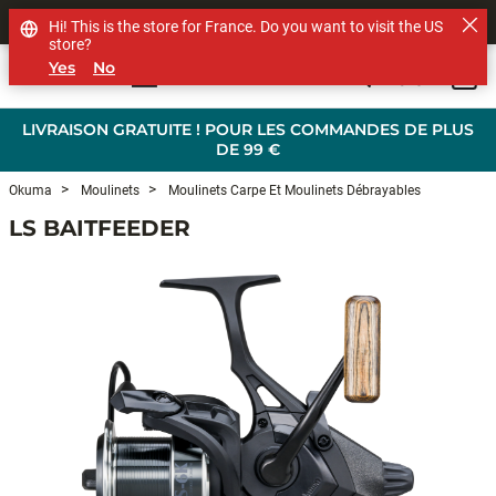
SHOP OTHER BRANDS
Hi! This is the store for France. Do you want to visit the US
store?
Yes
No
0
Skip to main content
LIVRAISON GRATUITE ! POUR LES COMMANDES DE PLUS
DE 99 €
Okuma
Moulinets
Moulinets Carpe Et Moulinets Débrayables
LS BAITFEEDER