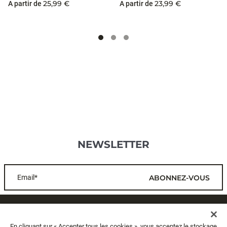
25,99 €
23,99 €
A partir de
A partir de
NEWSLETTER
Email*
ABONNEZ-VOUS
SERVICE CLIENTS
En cliquant sur « Accepter tous les cookies », vous acceptez le stockage