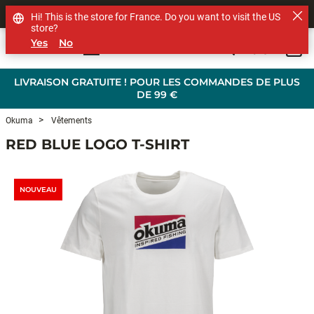
SHOP OTHER BRANDS
Hi! This is the store for France. Do you want to visit the US
store?
Yes
No
0
Skip to main content
LIVRAISON GRATUITE ! POUR LES COMMANDES DE PLUS
DE 99 €
Okuma
Vêtements
RED BLUE LOGO T-SHIRT
NOUVEAU